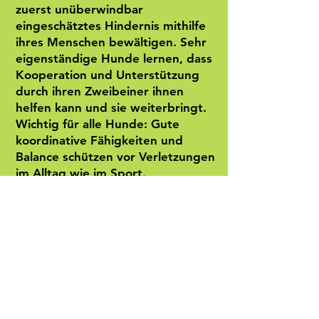
zuerst unüberwindbar
eingeschätztes Hindernis mithilfe
ihres Menschen bewältigen. Sehr
eigenständige Hunde lernen, dass
Kooperation und Unterstützung
durch ihren Zweibeiner ihnen
helfen kann und sie weiterbringt.
Wichtig für alle Hunde: Gute
koordinative Fähigkeiten und
Balance schützen vor Verletzungen
im Alltag wie im Sport.
Mehr Informationen findet ihr
hier
.
Termine: Jeden 1. und 3. Freitag
im Monat ab 16.00 Uhr (Winterzeit
15.00 Uhr)
HIER
kannst du deinen