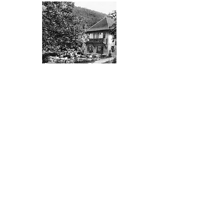
Du kannst an keinem der
Termine oder suchst nach
einem anderen Abenteuer?
Trag dich in unseren
Newsletter ein, wenn du
über neue Fälle und Termine
für Krimiwanderungen,
Schatzsuchen, Rätseltouren
und Co mit Hund im Ahrtal