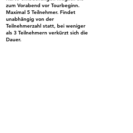
zum Vorabend vor Tourbeginn.
Maximal 5 Teilnehmer. Findet
unabhängig von der
Teilnehmerzahl statt, bei weniger
als 3 Teilnehmern verkürzt sich die
Dauer.
Mehr Infos zu den einzelnen
Themenschwerpunkten findest du
hier:
"Beschäftigung und Spiele
unterwegs"
"Aufmerksamkeit und Gehorsam
mit Spaß"
"Körperbewusstsein und Balance"​